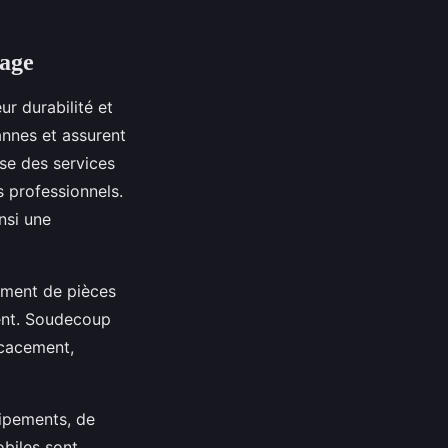
dage
r durabilité et
annes et assurent
se des services
 professionnels.
nsi une
ement de pièces
ent. Soudecoup
icacement,
uipements, de
obiles sont