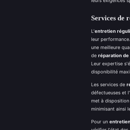
leurs exigences s
Services de r
L'
entretien régul
leur performance.
une meilleure qua
de
réparation de
Leur expertise s'
disponibilité max
Les services de
r
défectueuses et 
met à disposition
minimisant ainsi l
Pour un
entretien
vérifier l'état de