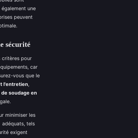
it également une
prises peuvent
ptimale.
e sécurité
s critères pour
quipements, car
ssurez-vous que le
t l'entretien
,
 de soudage en
gale.
ur minimiser les
) adéquats, tels
rité exigent