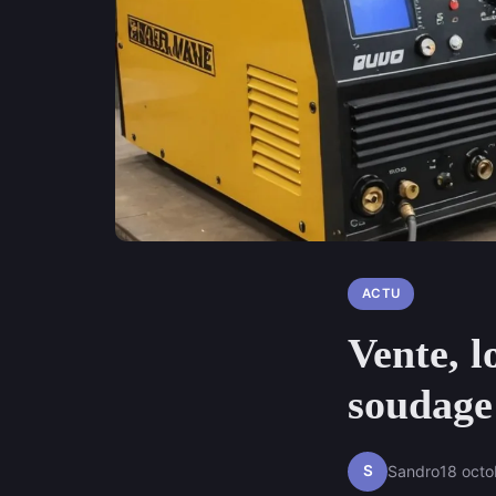
ACTU
Vente, l
soudage
S
Sandro
18 oct