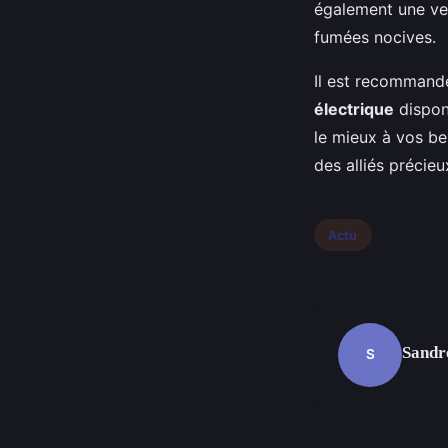
également une ven
fumées nocives.
Il est recommandé
électrique
disponi
le mieux à vos be
des alliés précie
Actu
Sandr
S