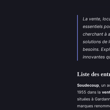
La vente, loc
essentiels po
cherchant à a
solutions de 
besoins. Expl
innovantes qui
Liste des ent
Soudecoup
, un 
1955 dans la
vent
situées à Gardan
marques renommée