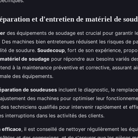
pécifiques.
éparation et d'entretien de matériel de sou
ier
des équipements de soudage est crucial pour garantir leu
 Des machines bien entretenues réduisent les risques de p
lité de soudure.
Soudecoup
, fort de son expérience, propo
 matériel de soudage
pour répondre aux besoins variés des
étend à la maintenance préventive et corrective, assurant ai
imale des équipements.
éparation de soudeuses
incluent le diagnostic, le remplac
l'ajustement des machines pour optimiser leur fonctionnem
 des techniciens qualifiés pour intervenir rapidement et eff
es interruptions dans les activités des clients.
 efficace
, il est conseillé de nettoyer régulièrement les éq
s câbles et des connexions, et de s'assurer que les pièces m