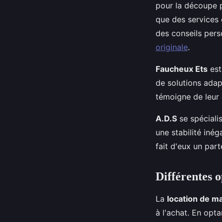
pour la découpe p
que des services 
des conseils per
originale
.
Faucheux Ets
est
de solutions adap
témoigne de leur 
A.D.S
se spéciali
une stabilité iné
fait d'eux un par
Différentes o
La
location de m
à l'achat. En opta