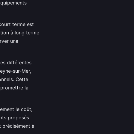
 équipements
 court terme est
ation à long terme
rver une
es différentes
Seyne-sur-Mer,
onnels. Cette
mpromettre la
lement le coût,
ents proposés.
nt précisément à