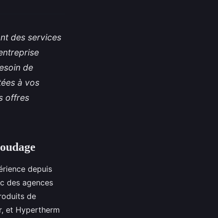
nt des services
entreprise
besoin de
tées à vos
s offres
 soudage
érience depuis
ec des agences
roduits de
r, et Hypertherm