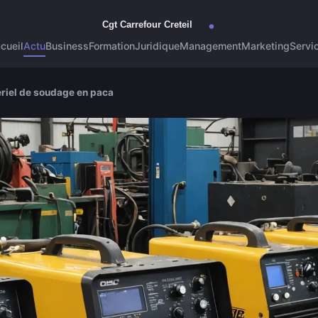
cueil
Actu
Business
Formation
Juridique
Management
Marketing
Servi
ériel de soudage en paca