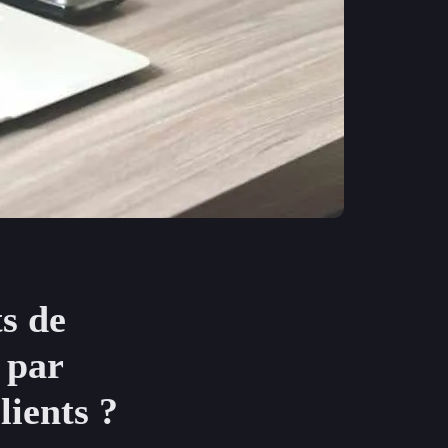
s de
g par
lients ?