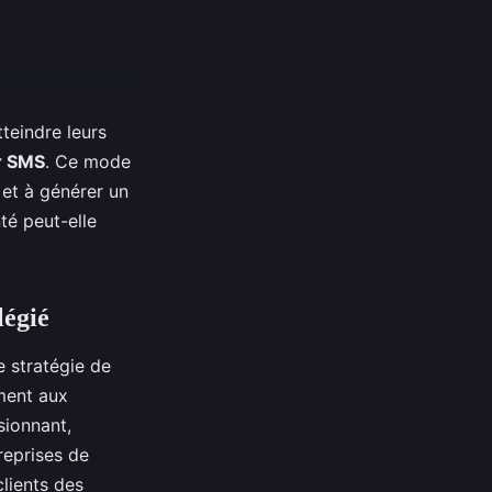
teindre leurs
r SMS
. Ce mode
et à générer un
té peut-elle
légié
 stratégie de
ment aux
sionnant,
reprises de
clients des