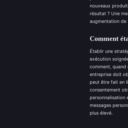
nouveaux produits
résultat ? Une me
augmentation de l
Comment étab
Établir une strat
exécution soignée
comment, quand et
entreprise doit o
peut être fait en
consentement obt
personnalisation 
messages personna
plus élevé.