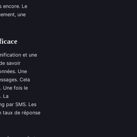
s encore. Le
lement, une
ficace
ification et une
de savoir
données. Une
essages. Cela
. Une fois le
. La
ing par SMS. Les
un taux de réponse