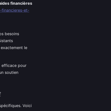
aides financières
s-financieres-et-
vos besoins
istants
 exactement le
t efficace pour
un soutien
f
spécifiques. Voici