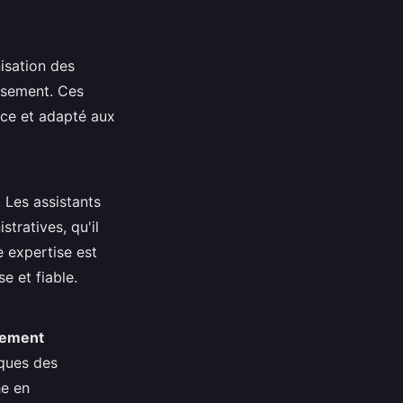
nisation des
ssement. Ces
ce et adapté aux
 Les assistants
tratives, qu'il
e expertise est
e et fiable.
ement
iques des
he en