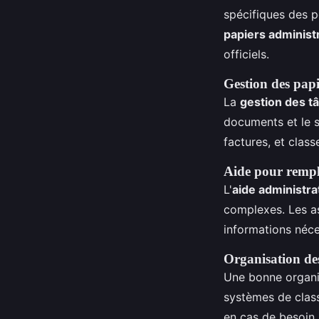
spécifiques des p
papiers administr
officiels.
Gestion des papi
La
gestion des t
documents et le st
factures, et clas
Aide pour rempli
L'
aide administra
complexes. Les as
informations néce
Organisation des
Une bonne organis
systèmes de class
en cas de besoin.