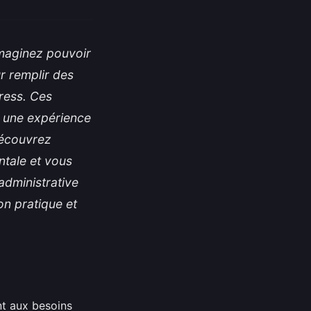
 Imaginez pouvoir
ur remplir des
ress. Ces
n une expérience
Découvrez
ntale et vous
 administrative
n pratique et
nt aux besoins