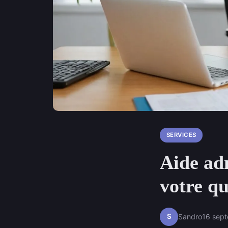
SERVICES
Aide adm
votre qu
S
Sandro
16 sep