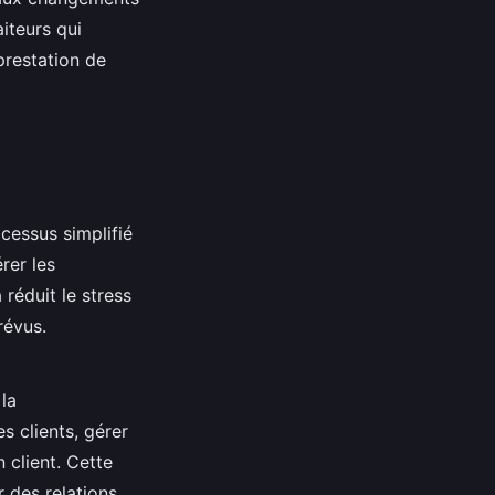
aiteurs qui
prestation de
cessus simplifié
rer les
 réduit le stress
révus.
 la
s clients, gérer
 client. Cette
r des relations