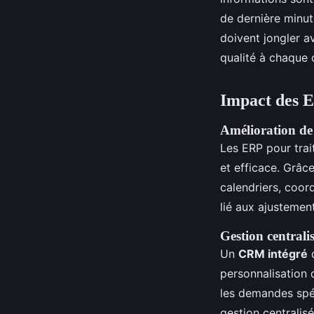
de dernière minute
doivent jongler a
qualité à chaque c
Impact des ER
Amélioration de 
Les ERP pour trai
et efficace. Grâce
calendriers, coord
lié aux ajustemen
Gestion centralis
Un
CRM intégré
d
personnalisation d
les demandes spéc
gestion centralisé