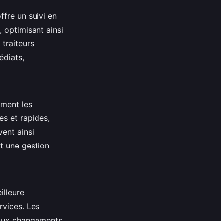
ffre un suivi en
, optimisant ainsi
 traiteurs
édiats,
ement les
es et rapides,
vent ainsi
nt une gestion
illeure
rvices. Les
n aux changements