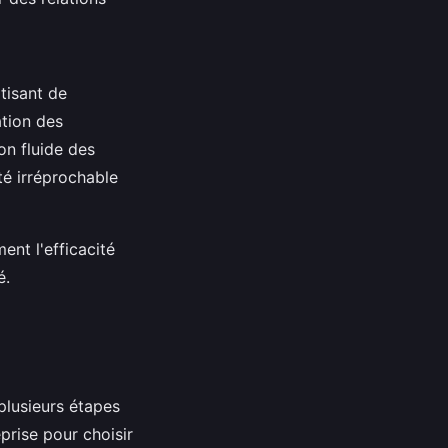
isant de
ation des
on fluide des
ité irréprochable
ent l'efficacité
é.
plusieurs étapes
eprise pour choisir