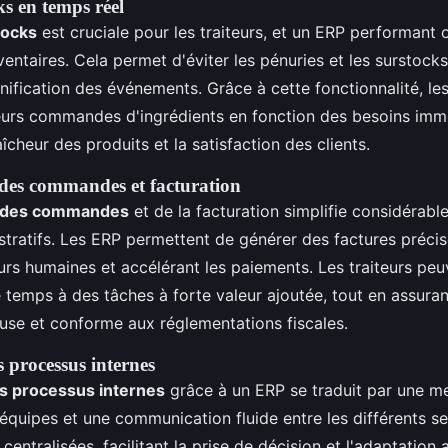
ks en temps réel
tocks
est cruciale pour les traiteurs, et un ERP performant o
entaires. Cela permet d'éviter les pénuries et les surstocks
anification des événements. Grâce à cette fonctionnalité, les
leurs commandes d'ingrédients en fonction des besoins imm
aîcheur des produits et la satisfaction des clients.
des commandes et facturation
n des commandes
et de la facturation simplifie considérabl
tratifs. Les ERP permettent de générer des factures précis
eurs humaines et accélérant les paiements. Les traiteurs peu
 temps à des tâches à forte valeur ajoutée, tout en assura
euse et conforme aux réglementations fiscales.
 processus internes
es processus internes
grâce à un ERP se traduit par une me
équipes et une communication fluide entre les différents se
 centralisées, facilitant la prise de décision et l'adaptatio