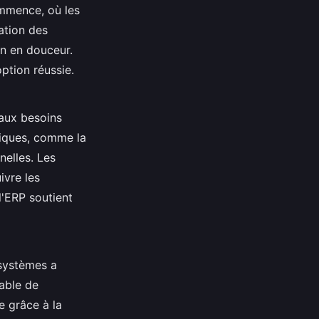
ommence, où les
ation des
on en douceur.
ption réussie.
 aux besoins
fiques, comme la
nelles. Les
ivre les
 l'ERP soutient
 systèmes a
table de
e grâce à la