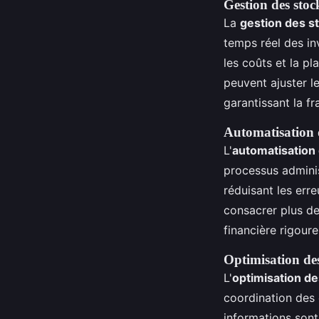
Gestion des stoc
La
gestion des s
temps réel des inv
les coûts et la pl
peuvent ajuster 
garantissant la fr
Automatisation 
L'
automatisatio
processus adminis
réduisant les err
consacrer plus de
financière rigour
Optimisation des
L'
optimisation d
coordination des 
informations sont