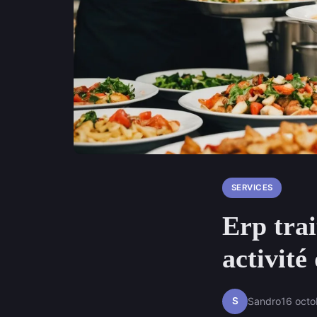
SERVICES
Erp trai
activité
S
Sandro
16 oct