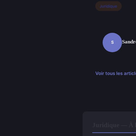
Juridique
Sandr
S
Voir tous les arti
Juridique — À l