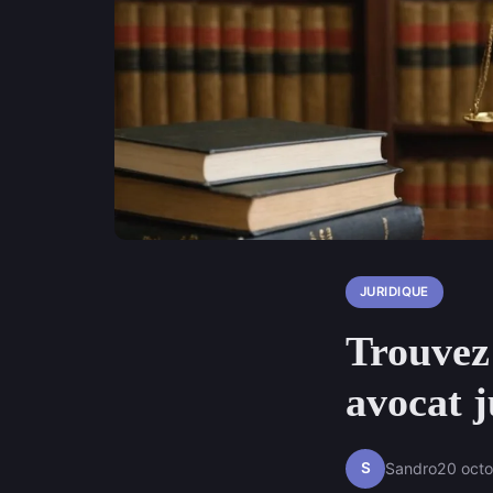
JURIDIQUE
Trouvez 
avocat j
S
Sandro
20 oct