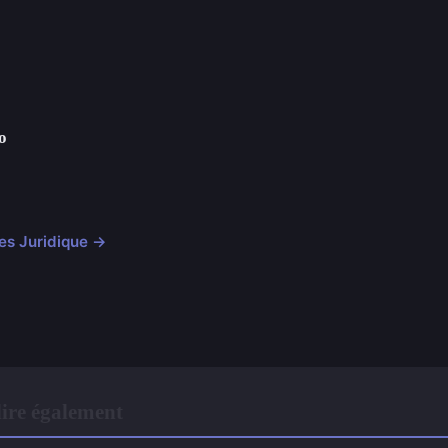
o
cles Juridique →
ire également