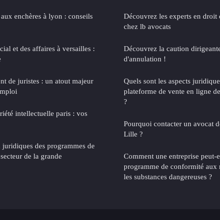
aux enchères à lyon : conseils
Découvrez les experts en droit d
chez lb avocats
al et des affaires à versailles :
Découvrez la caution dirigeante
e
d'annulation !
t de juristes : un atout majeur
Quels sont les aspects juridique
emploi
plateforme de vente en ligne de
?
été intellectuelle paris : vos
Pourquoi contacter un avocat 
Lille ?
x juridiques des programmes de
e secteur de la grande
Comment une entreprise peut-el
programme de conformité aux r
les substances dangereuses ?