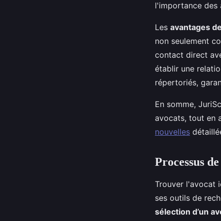
l'importance des a
Les
avantages de
non seulement con
contact direct av
établir une relati
répertoriés, garan
En somme, JuriSco
avocats, tout en 
nouvelles
détaillée
Processus de
Trouver l'avocat 
ses outils de rec
sélection d’un av