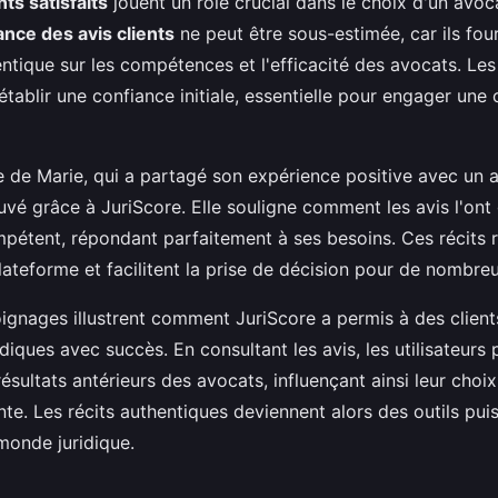
nts satisfaits
jouent un rôle crucial dans le choix d'un avoc
nce des avis clients
ne peut être sous-estimée, car ils fou
ntique sur les compétences et l'efficacité des avocats. Le
établir une confiance initiale, essentielle pour engager une 
 de Marie, qui a partagé son expérience positive avec un a
ouvé grâce à JuriScore. Elle souligne comment les avis l'ont
pétent, répondant parfaitement à ses besoins. Ces récits r
plateforme et facilitent la prise de décision pour de nombreu
ignages illustrent comment JuriScore a permis à des clien
diques avec succès. En consultant les avis, les utilisateurs
résultats antérieurs des avocats, influençant ainsi leur choi
ante. Les récits authentiques deviennent alors des outils pui
monde juridique.