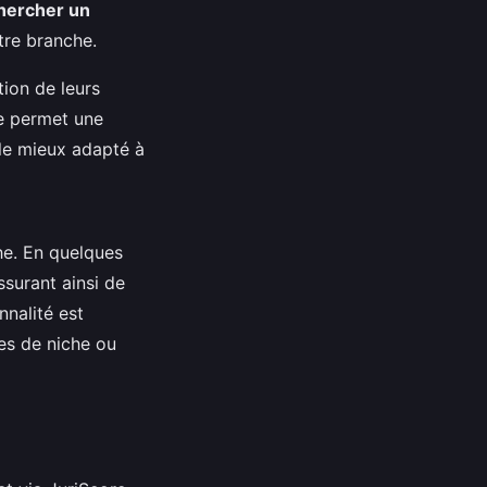
hercher un
utre branche.
ion de leurs
me permet une
 le mieux adapté à
he. En quelques
ssurant ainsi de
nnalité est
es de niche ou