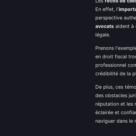
Les
récits de clie
En effet, l'
importa
perspective authe
avocats
aident à 
légale.
Prenons l'exemple
en droit fiscal tr
professionnel com
crédibilité de la 
De plus, ces témo
des obstacles juri
réputation et les 
éclairée et confi
naviguer dans le 