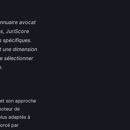
annuaire avocat
es, JuriScore
 spécifiques.
nt une dimension
e sélectionner
e.
 et son approche
moteur de
plus adaptés à
forcé par