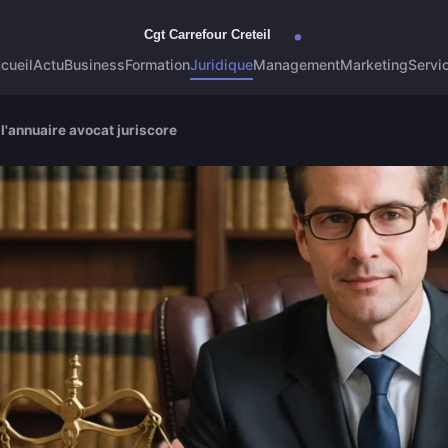
cueil
Actu
Business
Formation
Juridique
Management
Marketing
Servi
l'annuaire avocat juriscore