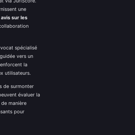
at via JuriScore.
rnissent une
s
avis sur les
collaboration
vocat spécialisé
 guidée vers un
enforcent la
x utilisateurs.
ts de surmonter
 peuvent évaluer la
x de manière
ssants pour